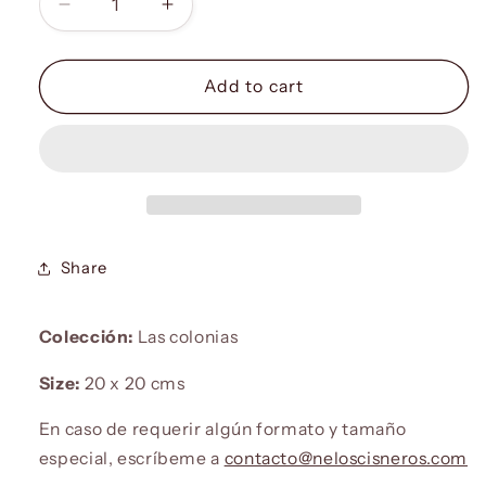
Decrease
Increase
quantity
quantity
for
for
Las
Las
Add to cart
Colonias
Colonias
VI
VI
Share
Colección:
Las colonias
Size:
20 x 20 cms
En caso de requerir algún formato y tamaño
especial, escríbeme a
contacto@neloscisneros.com