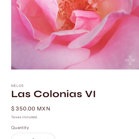
Open
media
1
in
NELOS
modal
Las Colonias VI
Regular
$ 350.00 MXN
price
Taxes included.
Quantity