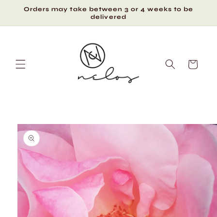
Skip to
Orders may take between 3 or 4 weeks to be
content
delivered
Cart
Skip to
product
information